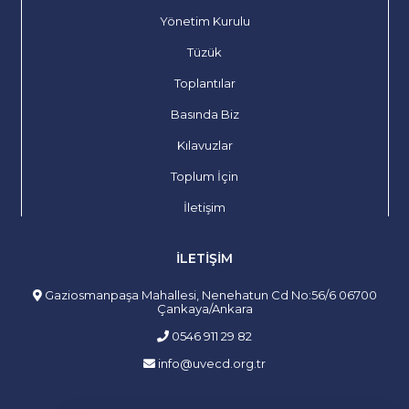
Yönetim Kurulu
Tüzük
Toplantılar
Basında Biz
Kılavuzlar
Toplum İçin
İletişim
İLETIŞIM
Gaziosmanpaşa Mahallesi, Nenehatun Cd No:56/6 06700
Çankaya/Ankara
0546 911 29 82
info@uvecd.org.tr