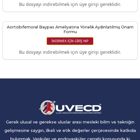
Bu dosyayı indirebilmek için üye girişi gereklidir.
Aortobifemoral Baypas Ameliyatına Yönelik Aydınlatılmış Onam
Formu
İNDIRMEK IÇIN GIRIŞ YAP
Bu dosyayı indirebilmek için üye girişi gereklidir.
Gerek ulusal ve gerekse uluslar arası mesleki bilim ve tekniğin
gelişmesine saygın, ilkeli ve etik değerler çerçevesinde katkıda
bulunmak, Vasküler ve endovasküler cerrahi konusunda ki