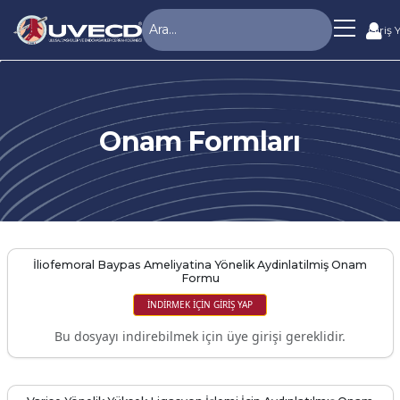
Giriş 
Onam Formları
İliofemoral Baypas Ameliyatina Yönelik Aydinlatilmiş Onam
Formu
İNDIRMEK IÇIN GIRIŞ YAP
Bu dosyayı indirebilmek için üye girişi gereklidir.