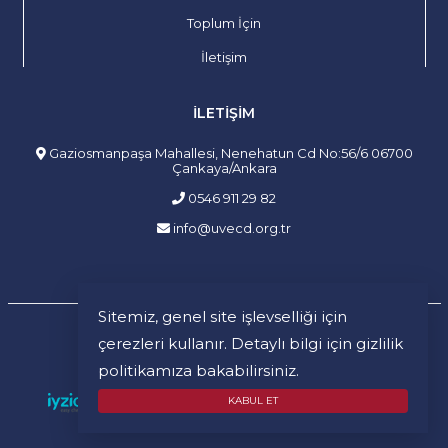
Toplum İçin
İletişim
İLETIŞIM
Gaziosmanpaşa Mahallesi, Nenehatun Cd No:56/6 06700
Çankaya/Ankara
0546 911 29 82
info@uvecd.org.tr
Sitemiz, genel site işlevselliği için
çerezleri kullanır. Detaylı bilgi için
gizlilik
Gizlilik ve Güvenlik Sözleşmesi
Mesafeli Satış Sözleşmesi
politikamıza
bakabilirsiniz.
İptal ve İade Şartları
KABUL ET