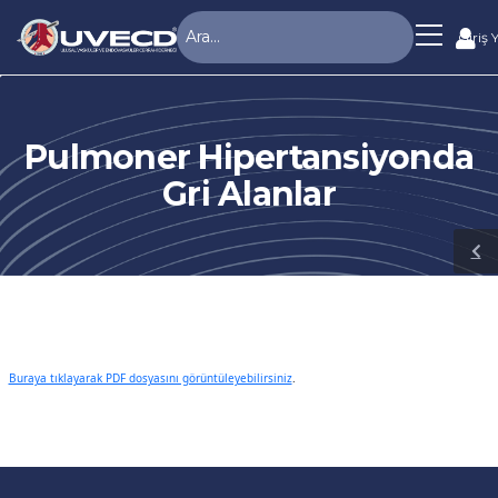
Giriş 
Pulmoner Hipertansiyonda
Gri Alanlar
Buraya tıklayarak PDF dosyasını görüntüleyebilirsiniz
.