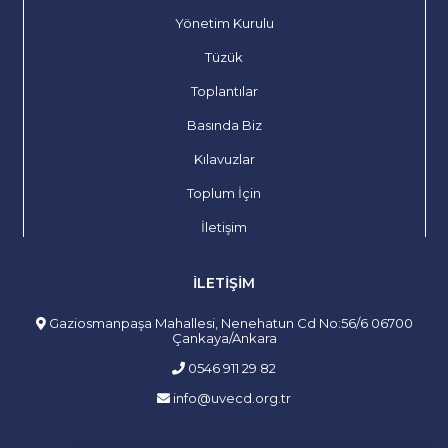
Yönetim Kurulu
Tüzük
Toplantılar
Basında Biz
Kılavuzlar
Toplum İçin
İletişim
İLETIŞIM
Gaziosmanpaşa Mahallesi, Nenehatun Cd No:56/6 06700
Çankaya/Ankara
0546 911 29 82
info@uvecd.org.tr