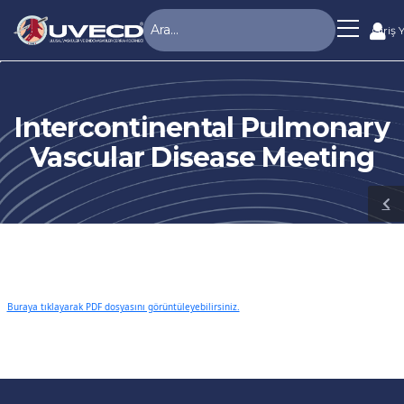
Giriş 
Intercontinental Pulmonary
Vascular Disease Meeting
Buraya tıklayarak PDF dosyasını görüntüleyebilirsiniz.