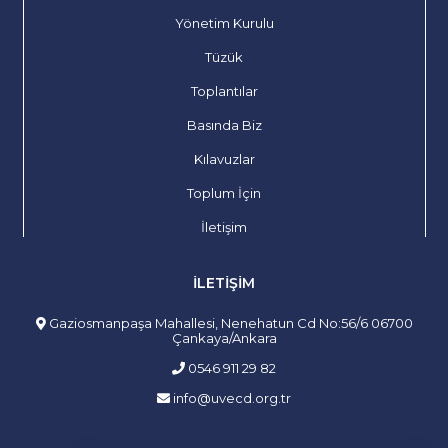
Yönetim Kurulu
Tüzük
Toplantılar
Basında Biz
Kılavuzlar
Toplum İçin
İletişim
İLETIŞIM
Gaziosmanpaşa Mahallesi, Nenehatun Cd No:56/6 06700
Çankaya/Ankara
0546 911 29 82
info@uvecd.org.tr