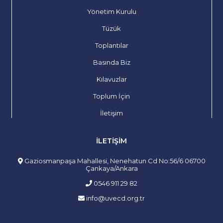
Yönetim Kurulu
Tüzük
Toplantılar
Basında Biz
Kılavuzlar
Toplum İçin
İletişim
İLETIŞIM
Gaziosmanpaşa Mahallesi, Nenehatun Cd No:56/6 06700
Çankaya/Ankara
0546 911 29 82
info@uvecd.org.tr