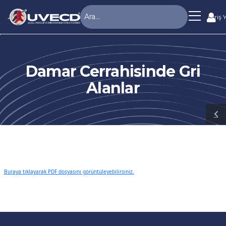
Giriş 
Damar Cerrahisinde Gri
Alanlar
Buraya tıklayarak PDF dosyasını görüntüleyebilirsiniz.