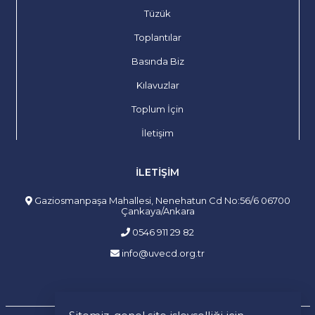
Tüzük
Toplantılar
Basında Biz
Kılavuzlar
Toplum İçin
İletişim
İLETIŞIM
Gaziosmanpaşa Mahallesi, Nenehatun Cd No:56/6 06700
Çankaya/Ankara
0546 911 29 82
info@uvecd.org.tr