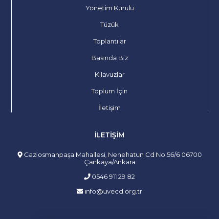
Yönetim Kurulu
Tüzük
Toplantılar
Basında Biz
Kılavuzlar
Toplum İçin
İletişim
İLETIŞIM
Gaziosmanpaşa Mahallesi, Nenehatun Cd No:56/6 06700
Çankaya/Ankara
0546 911 29 82
info@uvecd.org.tr