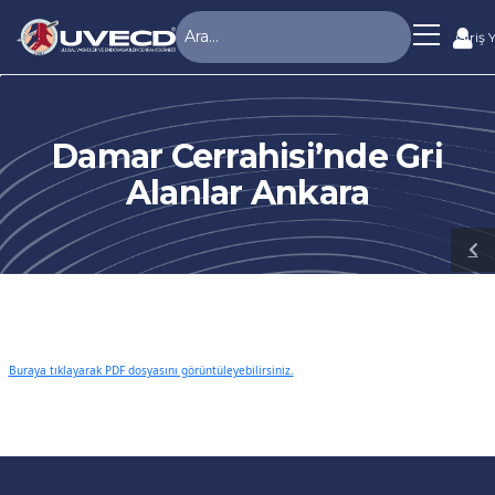
Giriş 
Damar Cerrahisi’nde Gri
Alanlar Ankara
Buraya tıklayarak PDF dosyasını görüntüleyebilirsiniz.