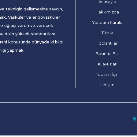
Anasayfa
 ve tekniğin gelişmesine saygın,
Hakkımızda
mak, Vasküler ve endovasküler
Yönetim Kurulu
le uğraşı veren ve verecek
Tüzük
bu dalın yüksek standartlara
rahi konusunda dünyada ki bilgi
Toplantılar
rliği yapmak.
Basında Biz
Kılavuzlar
Toplum İçin
İletişim