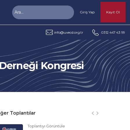
Giriş Yap
Kayıt Ol
info@uvecd.org.tr
0312 447 43 99
 Derneği Kongresi
ğer Toplantılar
Toplantıyı Görüntüle