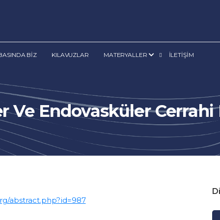
BASINDA BİZ
KILAVUZLAR
MATERYALLER
İLETİŞİM
er Ve Endovasküler Cerrahi
Di
org/abstract.php?id=987