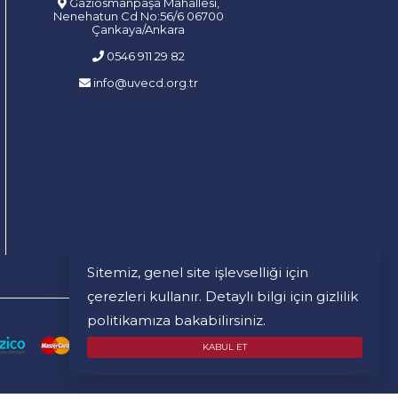
Gaziosmanpaşa Mahallesi,
Nenehatun Cd No:56/6 06700
Çankaya/Ankara
0546 911 29 82
info@uvecd.org.tr
Sitemiz, genel site işlevselliği için
çerezleri kullanır. Detaylı bilgi için
gizlilik
politikamıza
bakabilirsiniz.
KABUL ET