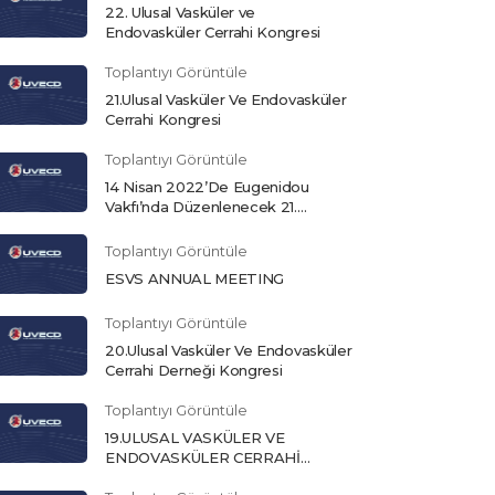
22. Ulusal Vasküler ve
Endovasküler Cerrahi Kongresi
Toplantıyı Görüntüle
21.Ulusal Vasküler Ve Endovasküler
Cerrahi Kongresi
Toplantıyı Görüntüle
14 Nisan 2022’De Eugenidou
Vakfı’nda Düzenlenecek 21.
Vasküler Ve Endovasküler Cerrahi
Panhellenik Konferans
Toplantıyı Görüntüle
ESVS ANNUAL MEETING
Toplantıyı Görüntüle
20.Ulusal Vasküler Ve Endovasküler
Cerrahi Derneği Kongresi
Toplantıyı Görüntüle
19.ULUSAL VASKÜLER VE
ENDOVASKÜLER CERRAHİ
KONGRESİ