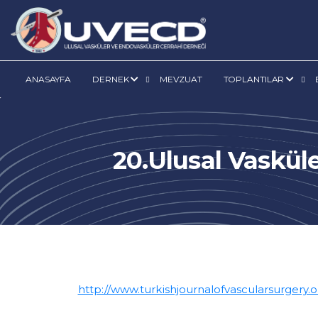
ANASAYFA
DERNEK
MEVZUAT
TOPLANTILAR
20.Ulusal Vaskül
http://www.turkishjournalofvascularsurgery.