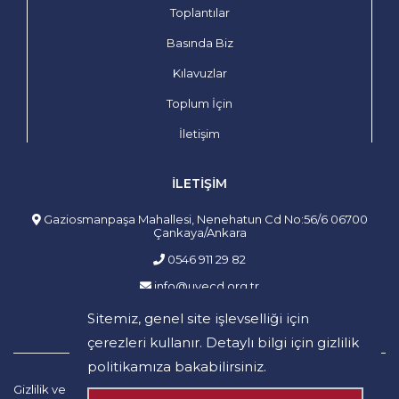
Toplantılar
Basında Biz
Kılavuzlar
Toplum İçin
İletişim
İLETIŞIM
Gaziosmanpaşa Mahallesi, Nenehatun Cd No:56/6 06700
Çankaya/Ankara
0546 911 29 82
info@uvecd.org.tr
Sitemiz, genel site işlevselliği için
çerezleri kullanır. Detaylı bilgi için
gizlilik
politikamıza
bakabilirsiniz.
Gizlilik ve Güvenlik
Mesafeli Satış
İptal ve İade