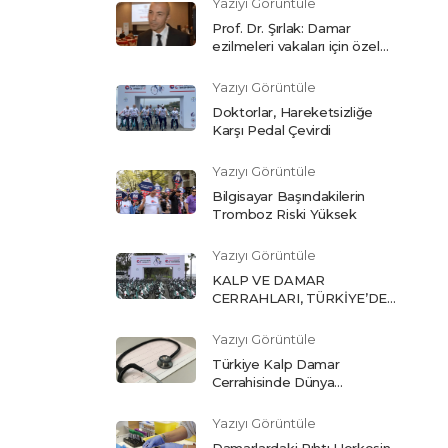
Yazıyı Görüntüle
Prof. Dr. Şırlak: Damar
ezilmeleri vakaları için özel
bölüm açtık
Yazıyı Görüntüle
Doktorlar, Hareketsizliğe
Karşı Pedal Çevirdi
Yazıyı Görüntüle
Bilgisayar Başındakilerin
Tromboz Riski Yüksek
Yazıyı Görüntüle
KALP VE DAMAR
CERRAHLARI, TÜRKİYE’DE
HER YIL 30 BİN KİŞİNİN
HAYATINA MAL OLAN
Yazıyı Görüntüle
‘PIHTI’YA KARŞI PEDAL
Türkiye Kalp Damar
ÇEVİRDİ
Cerrahisinde Dünya
Standartlarında
Yazıyı Görüntüle
Damarlardaki Pıhtı Herkesin