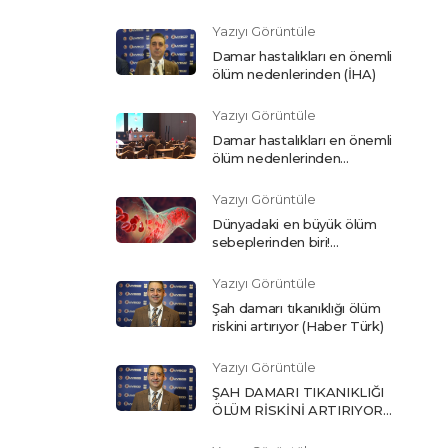
SEBEPLERİNDE BAŞI
ÇEKİYOR (Son Dakika)
Yazıyı Görüntüle
Damar hastalıkları en önemli
ölüm nedenlerinden (İHA)
Yazıyı Görüntüle
Damar hastalıkları en önemli
ölüm nedenlerinden
(Haberler)
Yazıyı Görüntüle
Dünyadaki en büyük ölüm
sebeplerinden biri!
Damarlarınıza dikkat (Sabah)
Yazıyı Görüntüle
Şah damarı tıkanıklığı ölüm
riskini artırıyor (Haber Türk)
Yazıyı Görüntüle
ŞAH DAMARI TIKANIKLIĞI
ÖLÜM RİSKİNİ ARTIRIYOR
(Başak Gazetesi)