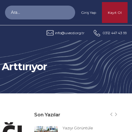
Giriş Yap
Kayıt Ol
info@uvecd.org.tr
0312 447 43 99
Arttırıyor
Son Yazılar
Yazıyı Görüntüle