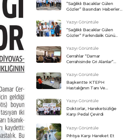
”Sağlıklı Bacaklar Gülen
Gözler” Basından Haberler…
Yazıyı Görüntüle
”Sağlıklı Bacaklar Gülen
Gözler” Farkındalık Günü
Etkinliğimiz.
Yazıyı Görüntüle
Cerrahlar “Damar
Cerrahisinde Gri Alanlar”
Toplantısında Buluştu
Yazıyı Görüntüle
Başkentte KTEPH
Hastalığının Tanı Ve
Tedavisindeki Güncel
Gelişmeler Ele Alındı
Yazıyı Görüntüle
Doktorlar, Hareketsizliğe
Karşı Pedal Çevirdi
Yazıyı Görüntüle
Pıhtıya Karşı Hareket Et