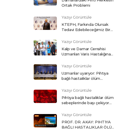
Ortak Problemi
Yazıyı Görüntüle
KTEPH, Farkında Olursak
Tedavi Edebileceğimiz Bir
Hastalık
Yazıyı Görüntüle
Kalp ve Damar Cerrahisi
Uzmanları Varis Hastalığına
Karşı Vatandaşları Uyardı
Yazıyı Görüntüle
Uzmanlar uyarıyor: Pıhtıya
bağlı hastalıklar ölüm
sebeplerinde başı çekiyor
(CNN Türk)
Yazıyı Görüntüle
Pıhtıya bağlı hastalıklar ölüm
sebeplerinde başı çekiyor
(Haber Türk)
Yazıyı Görüntüle
PROF. DR. AKAY: PIHTIYA
BAĞLI HASTALIKLAR ÖLÜM