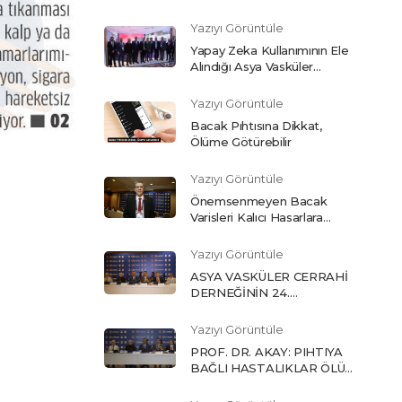
Yazıyı Görüntüle
Yapay Zeka Kullanımının Ele
Alındığı Asya Vasküler
Cerrahi Derneği Kongresi
Sürüyor
Yazıyı Görüntüle
Bacak Pıhtısına Dikkat,
Ölüme Götürebilir
Yazıyı Görüntüle
Önemsenmeyen Bacak
Varisleri Kalıcı Hasarlara
Neden Olabiliyor
Yazıyı Görüntüle
ASYA VASKÜLER CERRAHİ
DERNEĞİNİN 24.
KONGRESİ ANTALYA'DA
BAŞLADI
Yazıyı Görüntüle
PROF. DR. AKAY: PIHTIYA
BAĞLI HASTALIKLAR ÖLÜM
SEBEPLERİNDE BAŞI
ÇEKİYOR