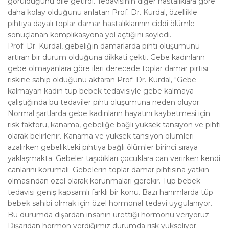
görüldüğünü dile getirdi. Tedavisinin diğer hastalıklara göre
daha kolay olduğunu anlatan Prof. Dr. Kurdal, özellikle
pıhtıya dayalı toplar damar hastalıklarının ciddi ölümle
sonuçlanan komplikasyona yol açtığını söyledi.
Prof. Dr. Kurdal, gebeliğin damarlarda pıhtı oluşumunu
artıran bir durum olduğuna dikkati çekti. Gebe kadınların
gebe olmayanlara göre ileri derecede toplar damar pırtısı
riskine sahip olduğunu aktaran Prof. Dr. Kurdal, "Gebe
kalmayan kadın tüp bebek tedavisiyle gebe kalmaya
çalıştığında bu tedaviler pıhtı oluşumuna neden oluyor.
Normal şartlarda gebe kadınların hayatını kaybetmesi için
risk faktörü, kanama, gebeliğe bağlı yüksek tansiyon ve pıhtı
olarak belirlenir. Kanama ve yüksek tansiyon ölümleri
azalırken gebelikteki pıhtıya bağlı ölümler birinci sıraya
yaklaşmakta. Gebeler taşıdıkları çocuklara can verirken kendi
canlarını korumalı. Gebelerin toplar damar pıhtısına yatkın
olmasından özel olarak korunmaları gerekir. Tüp bebek
tedavisi geniş kapsamlı farklı bir konu. Bazı hanımlarda tüp
bebek sahibi olmak için özel hormonal tedavi uygulanıyor.
Bu durumda dışardan insanın ürettiği hormonu veriyoruz.
Dışarıdan hormon verdiğimiz durumda risk yükseliyor.