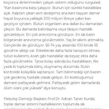
boyunca dinlenmeden çalışan sistem olduğunu vurguladı.
"Kan basıncına karşı çalışıyor. Bunun için sürekli hastalıklara
açık. Kalpten çıkan aort dediğimiz ana kanı taşıyan damar
hayat boyunca yaklaşık 200 milyon litreye yakın kan
geçiriyor içinden. Bütün organların ana dalları bu damardan
çıkıyor. Bu damarda balonlaşma veya tıkayıcı hastalık
görülebiliyor. En çok anevrizma görülüyor. En sık batın
bölgesinde anevrizma gözükmekte. Yaş ile sıkıntı artmakta.
Gençlerde de görülüyor. 65-74 yaş arasında 100 binde 55
görülme sıklığı var. Erkeklerde daha fazla tansiyon olması,
tütün kullanımı, koah gibi hastalıklar da beyaz ırkta daha
fazla görülmekte. Tanısı kolay aslında bu hastalıkların. Ne
yazık ki toplumda bilinç oluşmamış durumda. Rutin
kontrolde kolaylıkla saptanıyor. Tam bilinmediği için bazen
çok gecikmiş hastalık olarak geliyor. En korktuğumuz
damarın patlayarak gelmesi. Patlayarak gelen damarlarda
ölüm oranı çok yüksek" diye konuştu.
Fleboloji Derneği Başkanı Prof.Dr. Adnan Taner Kurdal,
toplar damar sistemi hastalıklarının toplumda sık