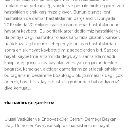
toplardamar yetmezliği, varisler ve pıhtı ile birlikte giden ven
hastalıkları olarak karşımıza çıkıyor. Bunun dışında lenf
hastalıkları da damar hastalıklarının parçalarıdır. Dünyada
2019 yılında 20 milyona yakın insan damar hastalıklarından
hayatını kaybetti. Bu periferik arter dediğimiz hastalıklar ya
da pıhtıya bağlı hastalıklar olarak karşımıza çıkabilir. Kanser,
trafik kazası gibi ölüm sebepleriyle bulaşıcı hastalıklardan
sonra en sık hayat kaybettiğimiz sebeplerden biri. Sadece
hayatı kaybetme anlamında değil, aynı zamanda maddi
kayıplar, iş gücü, uzuv kayıpları ve hayati organlar denilen
bağırsak, karaciğer, akciğer damarlarımıza atılacak pıhtıların
bu organların beslenme bozukluğu oluşturmasına bağlı çok
önemli, hayatı kısıtlayıcı hastalık grubundan bahsediyoruz"
diye konuştu.
'DİNLENMEDEN ÇALIŞAN SİSTEM'
Ulusal Vasküler ve Endovasküler Cerrahi Derneği Başkanı
Doç. Dr. Soner Yavaş ise kalp damar sisteminin hayat