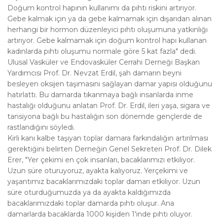
Doğum kontrol hapının kullanımı da pıhtı riskini artırıyor.
Gebe kalmak için ya da gebe kalmamak için dışarıdan alınan
herhangi bir hormon düzenleyici pıhtı oluşumuna yatkınlığı
artırıyor. Gebe kalmamak için doğum kontrol hapı kullanan
kadınlarda pıhtı oluşumu normale göre 5 kat fazla" dedi.
Ulusal Vasküler ve Endovasküler Cerrahi Derneği Başkan
Yardımcısı Prof. Dr. Nevzat Erdil, şah damarın beyni
besleyen oksijen taşımasını sağlayan damar yapısı olduğunu
hatırlattı. Bu damarda tıkanmaya bağlı insanlarda inme
hastalığı olduğunu anlatan Prof. Dr. Erdil, ileri yaşa, sigara ve
tansiyona bağlı bu hastalığın son dönemde gençlerde de
rastlandığını söyledi.
Kirli kanı kalbe taşıyan toplar damara farkındalığın artırılması
gerektiğini belirten Derneğin Genel Sekreteri Prof. Dr. Dilek
Erer, "Yer çekimi en çok insanları, bacaklarımızı etkiliyor.
Uzun süre oturuyoruz, ayakta kalıyoruz. Yerçekimi ve
yaşantımız bacaklarımızdaki toplar damarı etkiliyor. Uzun
süre oturduğumuzda ya da ayakta kaldığımızda
bacaklarımızdaki toplar damarda pıhtı oluşur. Ana
damarlarda bacaklarda 1000 kişiden 1'inde pıhtı oluyor.