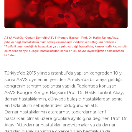
ASYA Vasküler Cerrahi Derneği (ASVS) Kongre Başkanı Prof. Dr. Hakkı Tankut Akay,
pıhtıya bağlı hastalıkların ölüm sebepleri arasında ciddi bir yer tuttuğunu belirterek
"Periferik arter dediğimiz hastalıklar ya da pıhtıya bağlı hastalıklar; kanser, trafik kazası gibi
ölüm sebepleriyle bulaşıcı hastalıklardan sonra en sık hayat kaybettiğimiz hastalıklardan
biri" dedi
Türkiye'de 2013 yılında İstanbul'da yapılan kongreden 10 yıl
sonra ASVS üyelerinin yeniden Antalya'da bir araya geldiği
kongrenin tanıtım toplantısı yapıldı. Toplantıda konuşan
ASVS Kongre Kongre Başkanı Prof. Dr. Hakkı Tankut Akay,
damar hastalıklarının, dünyada bulaşıcı hastalıklardan sonra
en fazla ölüm sebeplerinden olduğunu anlattı.
Damar hastalıklarının atardamar, toplardamar, lenf
hastalıkları olmak üzere gruplara ayrıldığına değinen Prof. Dr.
Akay, "Atardamar hastalıkları anevrizmalar ya da damar
darlıkları olarak karşımıza çıkarken, ven hastalıkları da