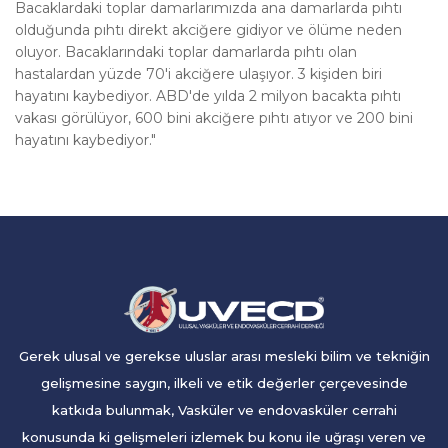
Bacaklardaki toplar damarlarımızda ana damarlarda pıhtı
olduğunda pıhtı direkt akciğere gidiyor ve ölüme neden
oluyor. Bacaklarındaki toplar damarlarda pıhtı olan
hastalardan yüzde 70'i akciğere ulaşıyor. 3 kişiden biri
hayatını kaybediyor. ABD'de yılda 2 milyon bacakta pıhtı
vakası görülüyor, 600 bini akciğere pıhtı atıyor ve 200 bini
hayatını kaybediyor."
Gerek ulusal ve gerekse uluslar arası mesleki bilim ve tekniğin
gelişmesine saygın, ilkeli ve etik değerler çerçevesinde
katkıda bulunmak, Vasküler ve endovasküler cerrahi
konusunda ki gelişmeleri izlemek bu konu ile uğraşı veren ve