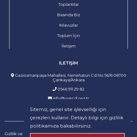
Toplantılar
Basında Biz
Kılavuzlar
Toplum İçin
İletişim
İLETIŞIM
Gaziosmanpaşa Mahallesi, Nenehatun Cd No:56/6 06700
Çankaya/Ankara
0546 911 29 82
info@uvecd.org.tr
Sitemiz, genel site işlevselliği için
çerezleri kullanır. Detaylı bilgi için
gizlilik
politikamıza
bakabilirsiniz.
Gizlilik ve Güvenlik
Mesafeli Satış
İptal ve İade