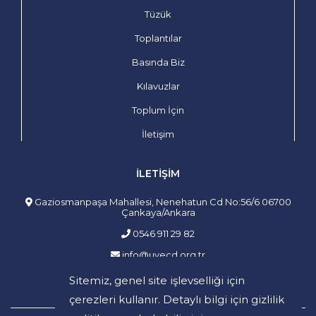
Tüzük
Toplantılar
Basında Biz
Kılavuzlar
Toplum İçin
İletişim
İLETIŞIM
Gaziosmanpaşa Mahallesi, Nenehatun Cd No:56/6 06700
Çankaya/Ankara
0546 911 29 82
info@uvecd.org.tr
Sitemiz, genel site işlevselliği için
çerezleri kullanır. Detaylı bilgi için
gizlilik