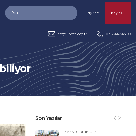
Giriş Yap
Kayıt Ol
info@uvecd.org.tr
0312 447 43 99
biliyor
Son Yazılar
Yazıyı Görüntüle