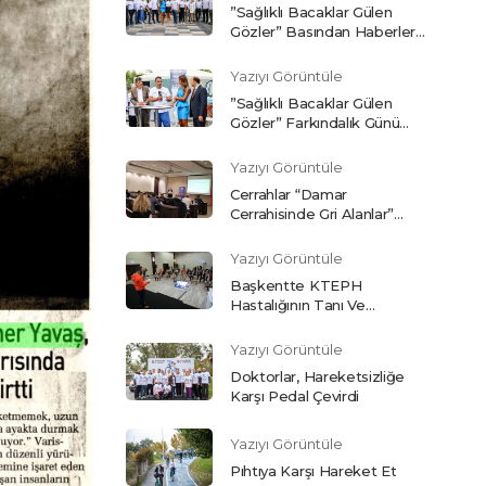
”Sağlıklı Bacaklar Gülen
Gözler” Basından Haberler…
Yazıyı Görüntüle
”Sağlıklı Bacaklar Gülen
Gözler” Farkındalık Günü
Etkinliğimiz.
Yazıyı Görüntüle
Cerrahlar “Damar
Cerrahisinde Gri Alanlar”
Toplantısında Buluştu
Yazıyı Görüntüle
Başkentte KTEPH
Hastalığının Tanı Ve
Tedavisindeki Güncel
Gelişmeler Ele Alındı
Yazıyı Görüntüle
Doktorlar, Hareketsizliğe
Karşı Pedal Çevirdi
Yazıyı Görüntüle
Pıhtıya Karşı Hareket Et