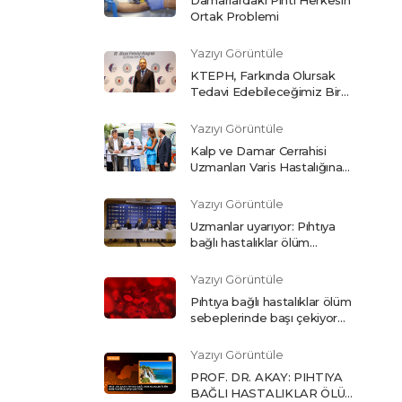
Ortak Problemi
Yazıyı Görüntüle
KTEPH, Farkında Olursak
Tedavi Edebileceğimiz Bir
Hastalık
Yazıyı Görüntüle
Kalp ve Damar Cerrahisi
Uzmanları Varis Hastalığına
Karşı Vatandaşları Uyardı
Yazıyı Görüntüle
Uzmanlar uyarıyor: Pıhtıya
bağlı hastalıklar ölüm
sebeplerinde başı çekiyor
(CNN Türk)
Yazıyı Görüntüle
Pıhtıya bağlı hastalıklar ölüm
sebeplerinde başı çekiyor
(Haber Türk)
Yazıyı Görüntüle
PROF. DR. AKAY: PIHTIYA
BAĞLI HASTALIKLAR ÖLÜM