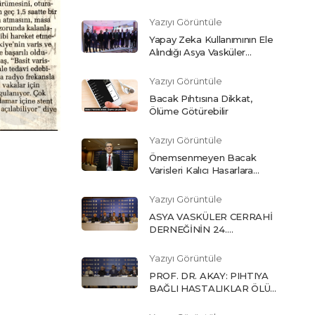
Yazıyı Görüntüle
Yapay Zeka Kullanımının Ele
Alındığı Asya Vasküler
Cerrahi Derneği Kongresi
Sürüyor
Yazıyı Görüntüle
Bacak Pıhtısına Dikkat,
Ölüme Götürebilir
Yazıyı Görüntüle
Önemsenmeyen Bacak
Varisleri Kalıcı Hasarlara
Neden Olabiliyor
Yazıyı Görüntüle
ASYA VASKÜLER CERRAHİ
DERNEĞİNİN 24.
KONGRESİ ANTALYA'DA
BAŞLADI
Yazıyı Görüntüle
PROF. DR. AKAY: PIHTIYA
BAĞLI HASTALIKLAR ÖLÜM
SEBEPLERİNDE BAŞI
ÇEKİYOR