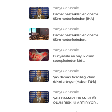
SEBEPLERİNDE BAŞI
ÇEKİYOR (Son Dakika)
Yazıyı Görüntüle
Damar hastalıkları en önemli
ölüm nedenlerinden (İHA)
Yazıyı Görüntüle
Damar hastalıkları en önemli
ölüm nedenlerinden
(Haberler)
Yazıyı Görüntüle
Dünyadaki en büyük ölüm
sebeplerinden biri!
Damarlarınıza dikkat (Sabah)
Yazıyı Görüntüle
Şah damarı tıkanıklığı ölüm
riskini artırıyor (Haber Türk)
Yazıyı Görüntüle
ŞAH DAMARI TIKANIKLIĞI
ÖLÜM RİSKİNİ ARTIRIYOR
(Başak Gazetesi)