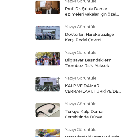
Yazıyı Görüntüle
Prof. Dr. Şırlak: Damar
ezilmeleri vakaları için özel
bölüm açtık
Yazıyı Görüntüle
Doktorlar, Hareketsizliğe
Karşı Pedal Çevirdi
Yazıyı Görüntüle
Bilgisayar Başındakilerin
Tromboz Riski Yüksek
Yazıyı Görüntüle
KALP VE DAMAR
CERRAHLARI, TÜRKİYE’DE
HER YIL 30 BİN KİŞİNİN
HAYATINA MAL OLAN
Yazıyı Görüntüle
‘PIHTI’YA KARŞI PEDAL
Türkiye Kalp Damar
ÇEVİRDİ
Cerrahisinde Dünya
Standartlarında
Yazıyı Görüntüle
Damarlardaki Pıhtı Herkesin