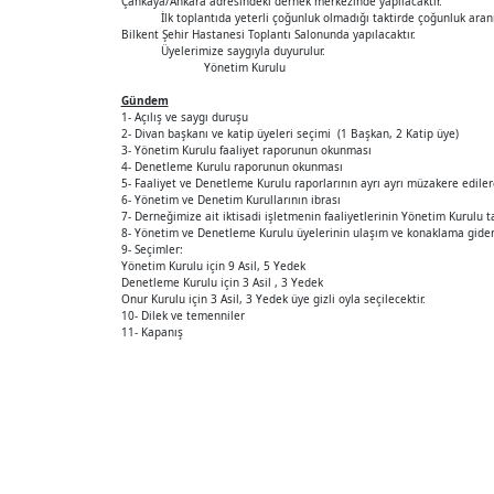
Çankaya/Ankara adresindeki dernek merkezinde yapılacaktır.
İlk toplantıda yeterli çoğunluk olmadığı taktirde çoğunluk aranma
Bilkent Şehir Hastanesi Toplantı Salonunda yapılacaktır.
Üyelerimize saygıyla duyurulur.
Yönetim Kurulu
Gündem
1- Açılış ve saygı duruşu
2- Divan başkanı ve katip üyeleri seçimi (1 Başkan, 2 Katip üye)
3- Yönetim Kurulu faaliyet raporunun okunması
4- Denetleme Kurulu raporunun okunması
5- Faaliyet ve Denetleme Kurulu raporlarının ayrı ayrı müzakere edile
6- Yönetim ve Denetim Kurullarının ibrası
7- Derneğimize ait iktisadi işletmenin faaliyetlerinin Yönetim Kurulu t
8- Yönetim ve Denetleme Kurulu üyelerinin ulaşım ve konaklama gider
9- Seçimler:
Yönetim Kurulu için 9 Asil, 5 Yedek
Denetleme Kurulu için 3 Asil , 3 Yedek
Onur Kurulu için 3 Asil, 3 Yedek üye gizli oyla seçilecektir.
10- Dilek ve temenniler
11- Kapanış