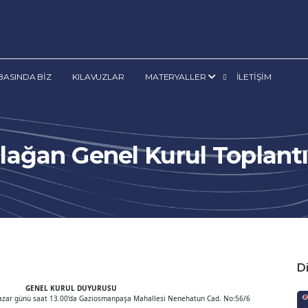
BASINDA BİZ
KILAVUZLAR
MATERYALLER
İLETİŞİM
lağan Genel Kurul Toplantı
Di
UYURUSU
ar günü saat 13.00’da Gaziosmanpaşa Mahallesi Nenehatun Cad. No:56/6