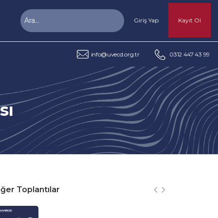
Giriş Yap
Kayıt Ol
info@uvecd.org.tr
0312 447 43 99
sı
ğer Toplantılar